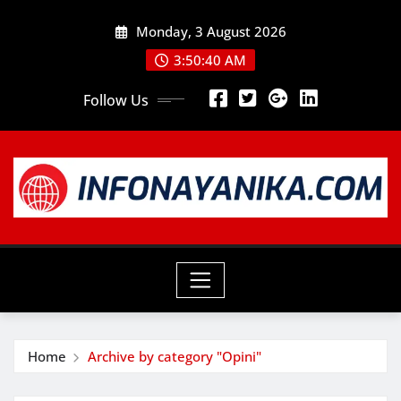
Skip
Monday, 3 August 2026
to
content
3:50:41 AM
Follow Us
Home
Archive by category "Opini"