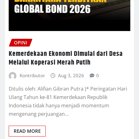
OPINI
Kemerdekaan Ekonomi Dimulai dari Desa
Melalui Koperasi Merah Putih
Kontributor
Aug 3, 2026
0
Ditulis oleh: Alifian Gibran Putra )* Peringatan Hari
Ulang Tahun ke-81 Kemerdekaan Republik
Indonesia tidak hanya menjadi momentum
mengenang perjuangan…
READ MORE