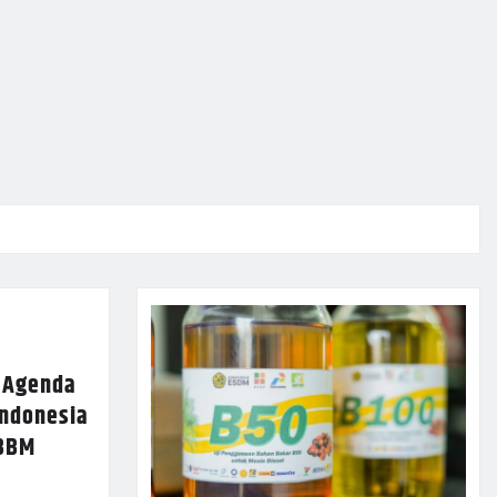
n Agenda
ndonesia
 BBM