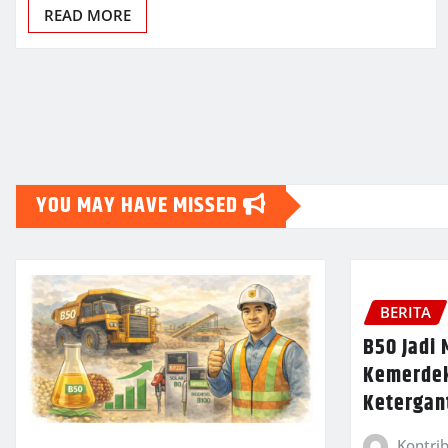
READ MORE
Posts
pagination
YOU MAY HAVE MISSED
BERITA
B50 Jadi
Kemerdek
Ketergan
Kontri