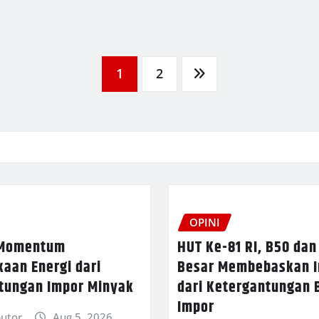
1
2
OPINI
 Momentum
HUT Ke-81 RI, B50 da
aan Energi dari
Besar Membebaskan I
tungan Impor Minyak
dari Ketergantungan
Impor
butor
Aug 5, 2026