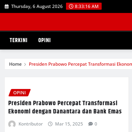
Skip
Thursday, 6 August 2026
8:33:17 AM
to
content
TERKINI
OPINI
Home
Presiden Prabowo Percepat Transformasi Ekono
OPINI
Presiden Prabowo Percepat Transformasi
Ekonomi dengan Danantara dan Bank Emas
Kontributor
Mar 15, 2025
0