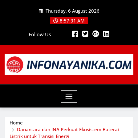
Skip
Thursday, 6 August 2026
to
content
8:57:32 AM
Follow Us
Home
Danantara dan INA Perkuat Ekosistem Baterai
Listrik untuk Transisi Energi