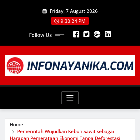
Skip
Friday, 7 August 2026
to
content
9:30:25 PM
Follow Us
Home
Pemerintah Wujudkan Kebun Sawit sebagai
Harapan Pemerataan Ekonomi Tanpa Deforestasi