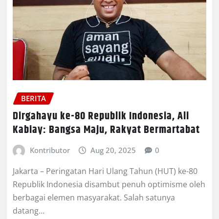
BERITA
Dirgahayu ke-80 Republik Indonesia, Ali
Kabiay: Bangsa Maju, Rakyat Bermartabat
Kontributor
Aug 20, 2025
0
Jakarta – Peringatan Hari Ulang Tahun (HUT) ke-80
Republik Indonesia disambut penuh optimisme oleh
berbagai elemen masyarakat. Salah satunya
datang…