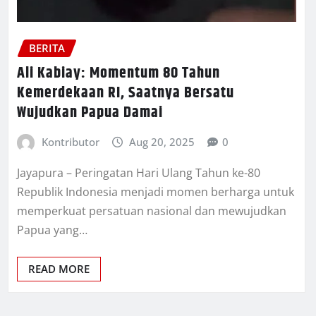
BERITA
Ali Kabiay: Momentum 80 Tahun
Kemerdekaan RI, Saatnya Bersatu
Wujudkan Papua Damai
Kontributor
Aug 20, 2025
0
Jayapura – Peringatan Hari Ulang Tahun ke-80
Republik Indonesia menjadi momen berharga untuk
memperkuat persatuan nasional dan mewujudkan
Papua yang…
READ MORE