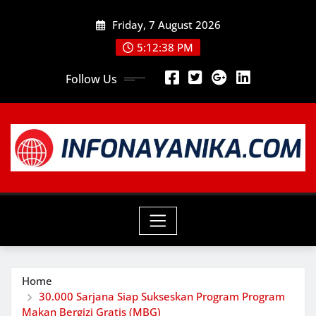
Skip
Friday, 7 August 2026
to
content
5:12:39 PM
Follow Us
Home
30.000 Sarjana Siap Sukseskan Program Program
Makan Bergizi Gratis (MBG)