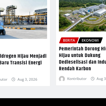
BERITA
EKONOMI
Pemerintah Dorong H
Hijau untuk Dukung
idrogen Hijau Menjadi
Dedieselisasi dan Indu
aru Transisi Energi
Rendah Karbon
Kontributor
Aug 3
butor
Aug 3, 2026