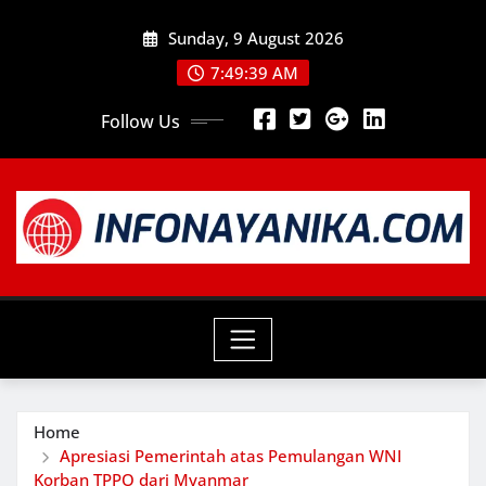
Skip
Sunday, 9 August 2026
to
content
7:49:41 AM
Follow Us
Home
Apresiasi Pemerintah atas Pemulangan WNI
Korban TPPO dari Myanmar