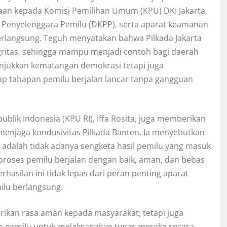
gaan kepada Komisi Pemilihan Umum (KPU) DKI Jakarta,
Penyelenggara Pemilu (DKPP), serta aparat keamanan
erlangsung. Teguh menyatakan bahwa Pilkada Jakarta
tegritas, sehingga mampu menjadi contoh bagi daerah
unjukkan kematangan demokrasi tetapi juga
p tahapan pemilu berjalan lancar tanpa gangguan
lik Indonesia (KPU RI), Iffa Rosita, juga memberikan
enjaga kondusivitas Pilkada Banten. Ia menyebutkan
n adalah tidak adanya sengketa hasil pemilu yang masuk
proses pemilu berjalan dengan baik, aman, dan bebas
rhasilan ini tidak lepas dari peran penting aparat
ilu berlangsung.
rikan rasa aman kepada masyarakat, tetapi juga
a pemilu untuk melaksanakan tugas mereka secara