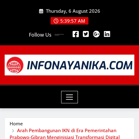
Skip
Thursday, 6 August 2026
to
content
5:39:58 AM
Follow Us
Home
Arah Pembangunan IKN di Era Pemerintahan
Prabowo-Gibran Menginisiasi Transformasi Digital