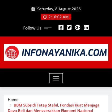
Skip
Saturday, 8 August 2026
to
content
2:16:04 AM
Follow Us
Home
BBM Subsidi Tetap Stabil, Fondasi Kuat Menjaga
Daya Beli dan Menggerakkan Ekonomi Nasional