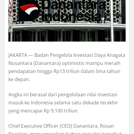
JAKARTA — Badan Pengelola Investasi Daya Anagata
Nusantara (Danantara) optimistis mampu meraih
pendapatan hingga Rp13 triliun dalam lima tahun
ke depan.
Angka ini berasal dari pengelolaan nilai investasi
masuk ke Indonesia selama satu dekade terakhir
yang mencapai Rp 9.100 triliun.
Chief Executive Officer (CEO) Danantara, Rosan