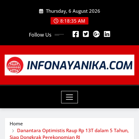
Skip
Thursday, 6 August 2026
to
content
8:18:37 AM
Follow Us
Home
Danantara Optimistis Raup Rp 13T dalam 5 Tahun,
Siap Dongkrak Perekonomian RI