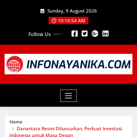
Skip
Sunday, 9 August 2026
to
content
10:10:55 AM
Follow Us
Home
Danantara Resmi Diluncurkan, Perkuat Investasi
Indonesia untuk Masa Depan