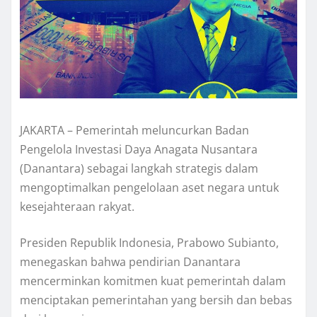
JAKARTA – Pemerintah meluncurkan Badan
Pengelola Investasi Daya Anagata Nusantara
(Danantara) sebagai langkah strategis dalam
mengoptimalkan pengelolaan aset negara untuk
kesejahteraan rakyat.
Presiden Republik Indonesia, Prabowo Subianto,
menegaskan bahwa pendirian Danantara
mencerminkan komitmen kuat pemerintah dalam
menciptakan pemerintahan yang bersih dan bebas