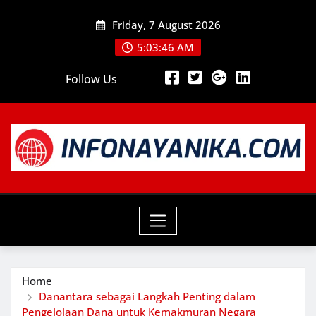
Skip
Friday, 7 August 2026
to
content
5:03:47 AM
Follow Us
Home
Danantara sebagai Langkah Penting dalam
Pengelolaan Dana untuk Kemakmuran Negara