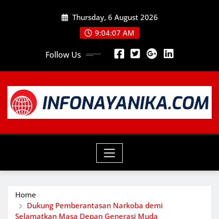
Skip
Thursday, 6 August 2026
to
content
9:04:09 AM
Follow Us
Home
Dukung Pemberantasan Narkoba demi
Selamatkan Masa Depan Generasi Muda