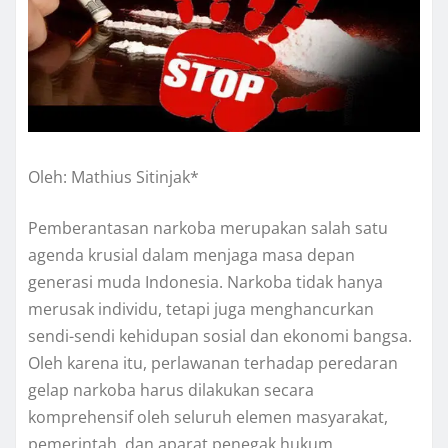
Oleh: Mathius Sitinjak*
Pemberantasan narkoba merupakan salah satu
agenda krusial dalam menjaga masa depan
generasi muda Indonesia. Narkoba tidak hanya
merusak individu, tetapi juga menghancurkan
sendi-sendi kehidupan sosial dan ekonomi bangsa.
Oleh karena itu, perlawanan terhadap peredaran
gelap narkoba harus dilakukan secara
komprehensif oleh seluruh elemen masyarakat,
pemerintah, dan aparat penegak hukum.