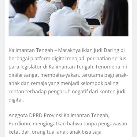
Kalimantan Tengah – Maraknya iklan Judi Daring di
berbagai platform digital menjadi per-hatian serius
para legislator di Kalimantan Tengah. Fenomena ini
dinilai sangat membaha-yakan, terutama bagi anak-
anak dan remaja yang menjadi kelompok paling
rentan terhadap pengaruh negatif dari konten judi
digital.
Anggota DPRD Provinsi Kalimantan Tengah,
Purdiono, mengingatkan bahwa tanpa pengawasan
ketat dari orang tua, anak-anak bisa saja