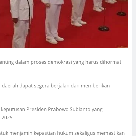
penting dalam proses demokrasi yang harus dihormati
 daerah dapat segera berjalan dan memberikan
 keputusan Presiden Prabowo Subianto yang
 2025.
untuk menjamin kepastian hukum sekaligus memastikan