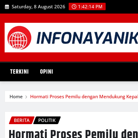
Skip
Saturday, 8 August 2026
1:42:15 PM
to
content
TERKINI
OPINI
Home
Hormati Proses Pemilu dengan Mendukung Kepal
BERITA
POLITIK
Hormati Proses Pemilu de