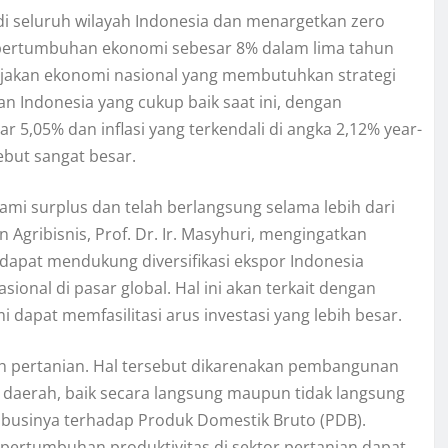
 seluruh wilayah Indonesia dan menargetkan zero
a pertumbuhan ekonomi sebesar 8% dalam lima tahun
ijakan ekonomi nasional yang membutuhkan strategi
an Indonesia yang cukup baik saat ini, dengan
5,05% dan inflasi yang terkendali di angka 2,12% year-
but sangat besar.
i surplus dan telah berlangsung selama lebih dari
Agribisnis, Prof. Dr. Ir. Masyhuri, mengingatkan
dapat mendukung diversifikasi ekspor Indonesia
onal di pasar global. Hal ini akan terkait dengan
dapat memfasilitasi arus investasi yang lebih besar.
lah pertanian. Hal tersebut dikarenakan pembangunan
aerah, baik secara langsung maupun tidak langsung
usinya terhadap Produk Domestik Bruto (PDB).
 pertumbuhan produktivitas di sektor pertanian dapat