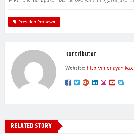
)* Penulis merupakan Mahasiswa yang tinggal di Jakarta
Presiden Prabowo
Kontributor
Website:
http://infonayanika.
RELATED STORY