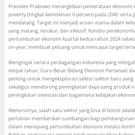
Presiden Prabowo menargetkan pemerataan ekonomi di
poverty (tingkat kemiskinan 0 persen) pada 2045 sert
mendatang. Target ini menjadi acuan utama dalam keb
yang matang, terukur, dan inklusif. Kondisi perekonomi
pertumbuhan ekonomi kuartal kedua tahun 2024 sebesar 
on-year, membuat peluang untuk mencapai target terse
Mengingat neraca perdagangan Indonesia yang mengalam
empat tahun, Guru Besar Bidang Ekonomi Pertanian dan 
penting untuk mengeksplorasi sektor-sektor baru yang 
sekaligus mendorong peningkatan daya saing produk nasi
peningkatan investasi dan bagaimana kebijakan ekonomi 
Menurutnya, salah satu sektor yang bisa di-boost ada
pertanian memberikan sumbangan bagi pembangunan d
dalam menopang pertumbuhan ekonomi melalui kontrib
Bahkan, riset secara empiris telah menunjukkan bahwa