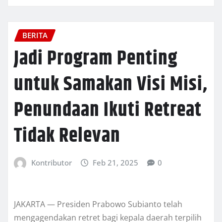
BERITA
Jadi Program Penting
untuk Samakan Visi Misi,
Penundaan Ikuti Retreat
Tidak Relevan
Kontributor
Feb 21, 2025
0
JAKARTA — Presiden Prabowo Subianto telah
mengagendakan retret bagi kepala daerah terpilih