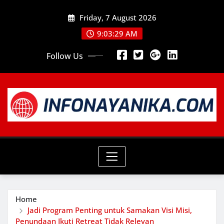
Skip
Friday, 7 August 2026
to
content
9:03:30 AM
Follow Us
Home
Jadi Program Penting untuk Samakan Visi Misi,
Penundaan Ikuti Retreat Tidak Relevan