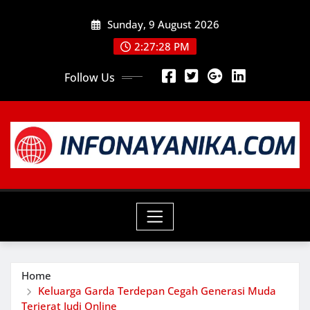
Skip
Sunday, 9 August 2026
to
content
2:27:29 PM
Follow Us
Home
Keluarga Garda Terdepan Cegah Generasi Muda
Terjerat Judi Online