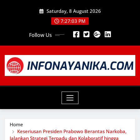
Skip
Saturday, 8 August 2026
to
content
7:27:04 PM
Follow Us
Home
Keseriusan Presiden Prabowo Berantas Narkoba,
Jalankan Strategi Terpadu dan Kolaboratif hingga