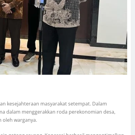
an kesejahteraan masyarakat setempat. Dalam
utama dalam menggerakkan roda perekonomian desa,
 oleh warganya.