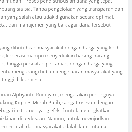
ra mudah. Proses pendistribusian dana yang tepat
erbuang sia-sia. Tanpa pengelolaan yang transparan dan
ngan yang salah atau tidak digunakan secara optimal.
etat dan manajemen yang baik agar dana tersebut
k yang dibutuhkan masyarakat dengan harga yang lebih
sok, koperasi mampu menyediakan barang-barang
n, hingga peralatan pertanian, dengan harga yang
ni tentu mengurangi beban pengeluaran masyarakat yang
inggi di luar desa.
brian Alphyanto Ruddyard, mengatakan pentingnya
ukung Kopdes Merah Putih, sangat relevan dengan
 sebagai instrumen yang efektif untuk meningkatkan
miskinan di pedesaan. Namun, untuk mewujudkan
k pemerintah dan masyarakat adalah kunci utama