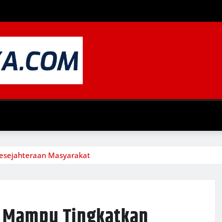
esejahteraan Masyarakat
h Mampu Tingkatkan