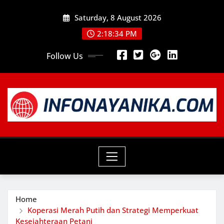
Skip
Saturday, 8 August 2026
to
content
2:18:35 PM
Follow Us
Home
Koperasi Merah Putih dan Strategi Memperkuat
Kesejahteraan Petani