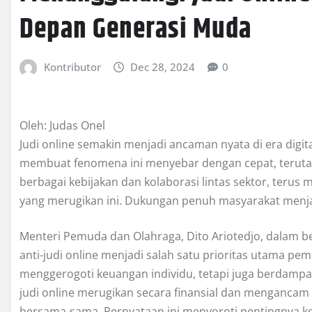
Depan Generasi Muda
Kontributor
Dec 28, 2024
0
Oleh: Judas Onel
Judi online semakin menjadi ancaman nyata di era digit
membuat fenomena ini menyebar dengan cepat, terutam
berbagai kebijakan dan kolaborasi lintas sektor, ter
yang merugikan ini. Dukungan penuh masyarakat menja
Menteri Pemuda dan Olahraga, Dito Ariotedjo, dalam
anti-judi online menjadi salah satu prioritas utama pem
menggerogoti keuangan individu, tetapi juga berdamp
judi online merugikan secara finansial dan menganca
bersama-sama. Pernyataan ini menyoroti pentingnya ke