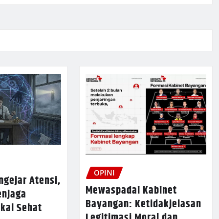
OPINI
ngejar Atensi,
Mewaspadai Kabinet
enjaga
Bayangan: Ketidakjelasan
Akal Sehat
Legitimasi Moral dan