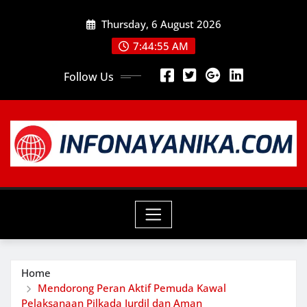
Skip
Thursday, 6 August 2026
to
content
7:44:57 AM
Follow Us
Home
Mendorong Peran Aktif Pemuda Kawal
Pelaksanaan Pilkada Jurdil dan Aman