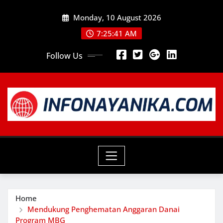
Skip
Monday, 10 August 2026
to
content
7:25:42 AM
Follow Us
Home
Mendukung Penghematan Anggaran Danai
Program MBG