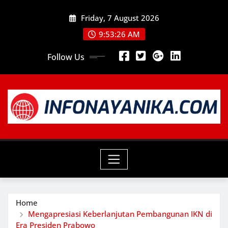
Skip
Friday, 7 August 2026
to
content
9:53:27 AM
Follow Us
Home
Mengapresiasi Keberlanjutan Pembangunan IKN di
Era Presiden Prabowo