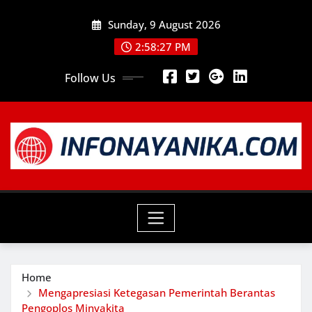
Skip
Sunday, 9 August 2026
to
content
2:58:28 PM
Follow Us
Home
Mengapresiasi Ketegasan Pemerintah Berantas
Pengoplos Minyakita