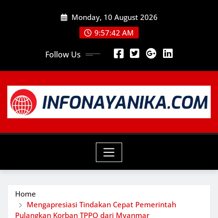
Skip
Monday, 10 August 2026
to
content
9:57:44 AM
Follow Us
Home
Mengapresiasi Tindakan Cepat Pemerintah
Pulangkan Korban TPPO dari Myanmar