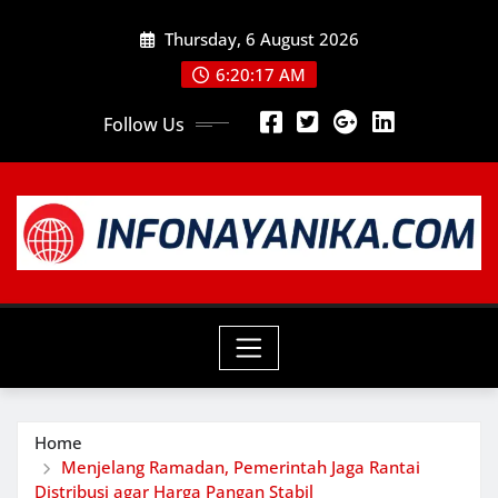
Skip
Thursday, 6 August 2026
to
content
6:20:19 AM
Follow Us
Home
Menjelang Ramadan, Pemerintah Jaga Rantai
Distribusi agar Harga Pangan Stabil