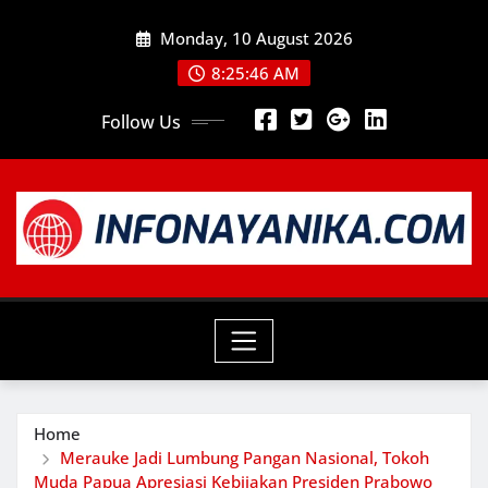
Skip
Monday, 10 August 2026
to
content
8:25:47 AM
Follow Us
Home
Merauke Jadi Lumbung Pangan Nasional, Tokoh
Muda Papua Apresiasi Kebijakan Presiden Prabowo