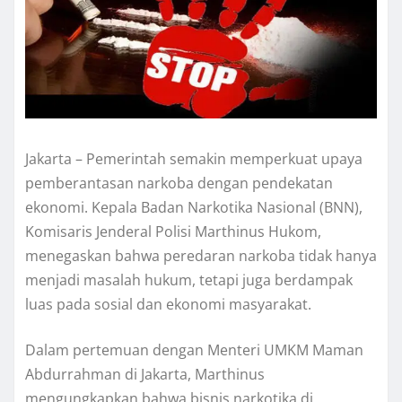
Jakarta – Pemerintah semakin memperkuat upaya
pemberantasan narkoba dengan pendekatan
ekonomi. Kepala Badan Narkotika Nasional (BNN),
Komisaris Jenderal Polisi Marthinus Hukom,
menegaskan bahwa peredaran narkoba tidak hanya
menjadi masalah hukum, tetapi juga berdampak
luas pada sosial dan ekonomi masyarakat.
Dalam pertemuan dengan Menteri UMKM Maman
Abdurrahman di Jakarta, Marthinus
mengungkapkan bahwa bisnis narkotika di