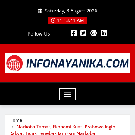
Skip
Saturday, 8 August 2026
to
content
11:13:43 AM
Follow Us
Home
Narkoba Tamat, Ekonomi Kuat! Prabowo Ingin
Rakyat Tidak Terjebak Jaringan Narkoba