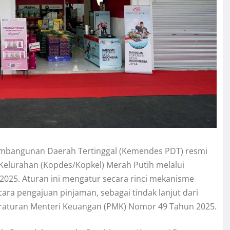
Pembangunan Daerah Tertinggal (Kemendes PDT) resmi
Kelurahan (Kopdes/Kopkel) Merah Putih melalui
025. Aturan ini mengatur secara rinci mekanisme
ara pengajuan pinjaman, sebagai tindak lanjut dari
Peraturan Menteri Keuangan (PMK) Nomor 49 Tahun 2025.