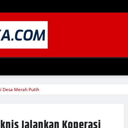
i Desa Merah Putih
knis Jalankan Koperasi