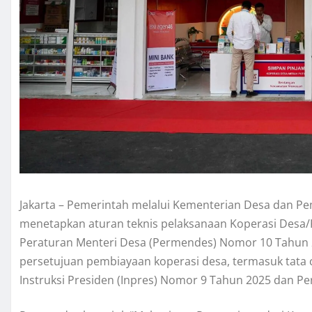
Jakarta – Pemerintah melalui Kementerian Desa dan 
menetapkan aturan teknis pelaksanaan Koperasi Desa/
Peraturan Menteri Desa (Permendes) Nomor 10 Tahun 2
persetujuan pembiayaan koperasi desa, termasuk tata c
Instruksi Presiden (Inpres) Nomor 9 Tahun 2025 dan 