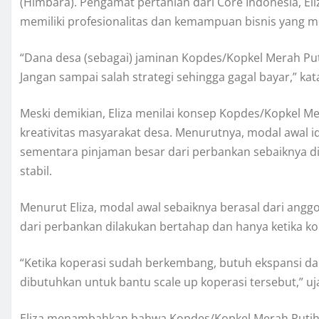
(Himbara). Pengamat pertanian dari Core Indonesia, El
memiliki profesionalitas dan kemampuan bisnis yang 
“Dana desa (sebagai) jaminan Kopdes/Kopkel Merah Puti
Jangan sampai salah strategi sehingga gagal bayar,” kata
Meski demikian, Eliza menilai konsep Kopdes/Kopkel M
kreativitas masyarakat desa. Menurutnya, modal awal i
sementara pinjaman besar dari perbankan sebaiknya di
stabil.
Menurut Eliza, modal awal sebaiknya berasal dari angg
dari perbankan dilakukan bertahap dan hanya ketika kop
“Ketika koperasi sudah berkembang, butuh ekspansi dan
dibutuhkan untuk bantu scale up koperasi tersebut,” uj
Eliza menambahkan bahwa Kopdes/Kopkel Merah Putih 