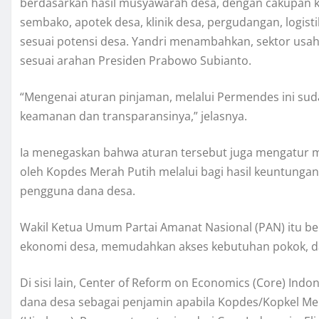
berdasarkan hasil musyawarah desa, dengan cakupan k
sembako, apotek desa, klinik desa, pergudangan, logisti
sesuai potensi desa. Yandri menambahkan, sektor usaha
sesuai arahan Presiden Prabowo Subianto.
“Mengenai aturan pinjaman, melalui Permendes ini sud
keamanan dan transparansinya,” jelasnya.
Ia menegaskan bahwa aturan tersebut juga mengatur 
oleh Kopdes Merah Putih melalui bagi hasil keuntunga
pengguna dana desa.
Wakil Ketua Umum Partai Amanat Nasional (PAN) itu b
ekonomi desa, memudahkan akses kebutuhan pokok, d
Di sisi lain, Center of Reform on Economics (Core) Ind
dana desa sebagai penjamin apabila Kopdes/Kopkel Mer