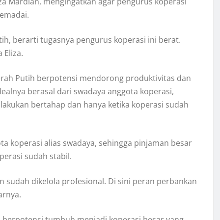
iza Mardian, mengingatkan agar pengurus koperasi
memadai.
h, berarti tugasnya pengurus koperasi ini berat.
 Eliza.
erah Putih berpotensi mendorong produktivitas dan
dealnya berasal dari swadaya anggota koperasi,
lakukan bertahap dan hanya ketika koperasi sudah
ota koperasi alias swadaya, sehingga pinjaman besar
erasi sudah stabil.
 sudah dikelola profesional. Di sini peran perbankan
arnya.
berpotensi tumbuh menjadi koperasi besar yang