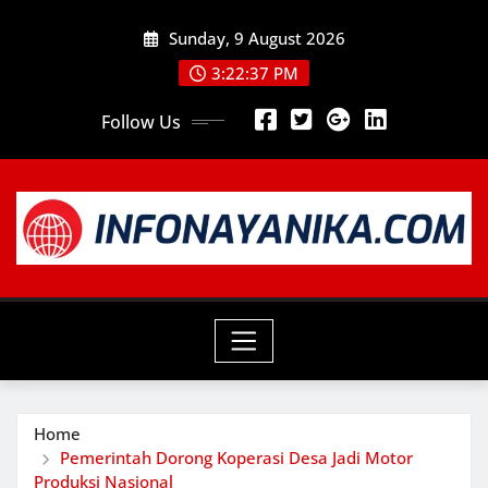
Skip
Sunday, 9 August 2026
to
content
3:22:39 PM
Follow Us
Home
Pemerintah Dorong Koperasi Desa Jadi Motor
Produksi Nasional