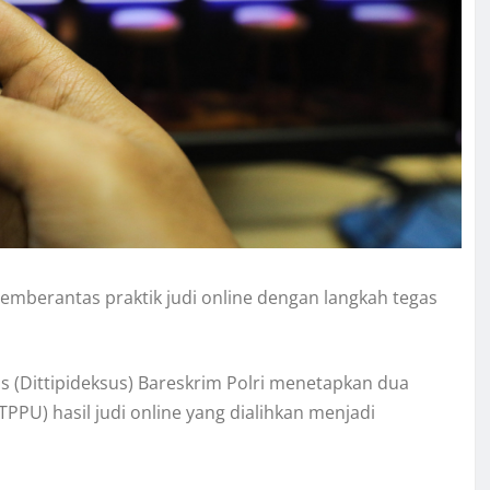
mberantas praktik judi online dengan langkah tegas
us (Dittipideksus) Bareskrim Polri menetapkan dua
PPU) hasil judi online yang dialihkan menjadi