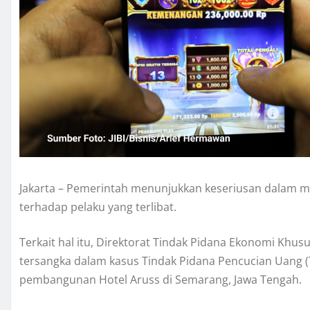
Jakarta – Pemerintah menunjukkan keseriusan dalam me
terhadap pelaku yang terlibat.
Terkait hal itu, Direktorat Tindak Pidana Ekonomi Khus
tersangka dalam kasus Tindak Pidana Pencucian Uang (T
pembangunan Hotel Aruss di Semarang, Jawa Tengah.