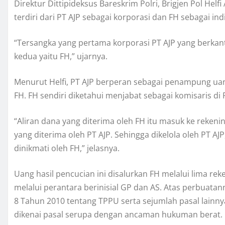
Direktur Dittipideksus Bareskrim Polri, Brigjen Pol He
terdiri dari PT AJP sebagai korporasi dan FH sebagai ind
“Tersangka yang pertama korporasi PT AJP yang berkan
kedua yaitu FH,” ujarnya.
Menurut Helfi, PT AJP berperan sebagai penampung uang 
FH. FH sendiri diketahui menjabat sebagai komisaris di 
“Aliran dana yang diterima oleh FH itu masuk ke rekeni
yang diterima oleh PT AJP. Sehingga dikelola oleh PT AJ
dinikmati oleh FH,” jelasnya.
Uang hasil pencucian ini disalurkan FH melalui lima re
melalui perantara berinisial GP dan AS. Atas perbuatan
8 Tahun 2010 tentang TPPU serta sejumlah pasal lainn
dikenai pasal serupa dengan ancaman hukuman berat.