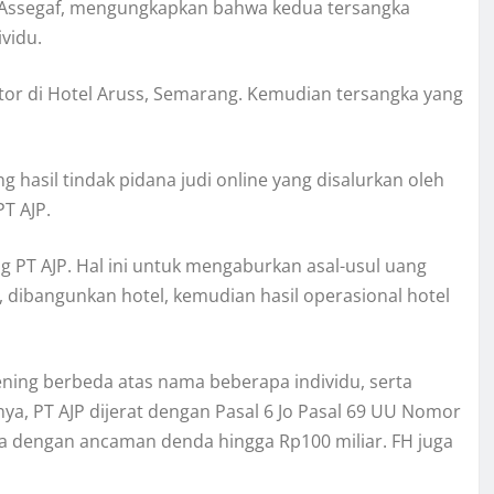
lfi Assegaf, mengungkapkan bahwa kedua tersangka
ividu.
tor di Hotel Aruss, Semarang. Kemudian tersangka yang
hasil tindak pidana judi online yang disalurkan oleh
PT AJP.
ng PT AJP. Hal ini untuk mengaburkan asal-usul uang
P, dibangunkan hotel, kemudian hasil operasional hotel
kening berbeda atas nama beberapa individu, serta
nya, PT AJP dijerat dengan Pasal 6 Jo Pasal 69 UU Nomor
ya dengan ancaman denda hingga Rp100 miliar. FH juga