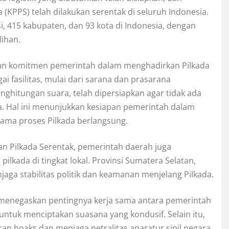
KPPS) telah dilakukan serentak di seluruh Indonesia.
i, 415 kabupaten, dan 93 kota di Indonesia, dengan
lihan.
an komitmen pemerintah dalam menghadirkan Pilkada
ai fasilitas, mulai dari sarana dan prasarana
ghitungan suara, telah dipersiapkan agar tidak ada
a. Hal ini menunjukkan kesiapan pemerintah dalam
ama proses Pilkada berlangsung.
n Pilkada Serentak, pemerintah daerah juga
kada di tingkat lokal. Provinsi Sumatera Selatan,
ga stabilitas politik dan keamanan menjelang Pilkada.
i, menegaskan pentingnya kerja sama antara pemerintah
ntuk menciptakan suasana yang kondusif. Selain itu,
n hoaks dan menjaga netralitas aparatur sipil negara