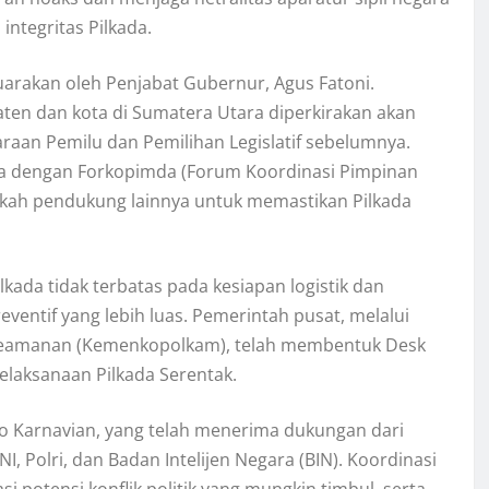
ntegritas Pilkada.
uarakan oleh Penjabat Gubernur, Agus Fatoni.
aten dan kota di Sumatera Utara diperkirakan akan
raan Pemilu dan Pemilihan Legislatif sebelumnya.
a dengan Forkopimda (Forum Koordinasi Pimpinan
gkah pendukung lainnya untuk memastikan Pilkada
da tidak terbatas pada kesiapan logistik dan
eventif yang lebih luas. Pemerintah pusat, melalui
 Keamanan (Kemenkopolkam), telah membentuk Desk
elaksanaan Pilkada Serentak.
ito Karnavian, yang telah menerima dukungan dari
 Polri, dan Badan Intelijen Negara (BIN). Koordinasi
 potensi konflik politik yang mungkin timbul, serta