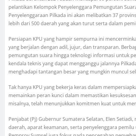
pelantikan Kelompok Penyelenggara Pemungutan Suara (
Penyelenggaraan Pilkada ini akan melibatkan 37 provins
lebih dari 500 daerah yang akan turut serta dalam pemi
Persiapan KPU yang hampir sempurna ini mencermink
yang berjalan dengan adil, jujur, dan transparan. Berbag
pemungutan suara hingga teknologi informasi untuk pen
kendala teknis yang dapat mengganggu jalannya Pilkad
menghadapi tantangan besar yang mungkin muncul sel
Tak hanya KPU yang bekerja keras dalam mempersiapka
memainkan peran kunci dalam memastikan kesuksesan pil
misalnya, telah menunjukkan komitmen kuat untuk menja
Penjabat (Pj) Gubernur Sumatera Selatan, Elen Setiad
daerah, aparat keamanan, serta penyelenggara pemilu u
Pemprov Sumsel juga fokus pada pencegahan penyebara