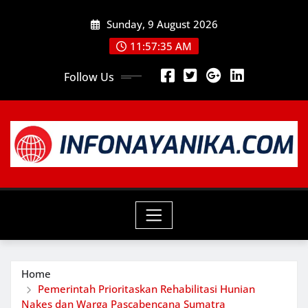
Skip
Sunday, 9 August 2026
to
content
11:57:37 AM
Follow Us
Home
Pemerintah Prioritaskan Rehabilitasi Hunian
Nakes dan Warga Pascabencana Sumatra