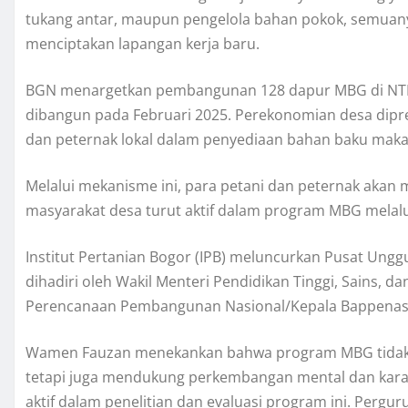
tukang antar, maupun pengelola bahan pokok, semuanya 
menciptakan lapangan kerja baru.
BGN menargetkan pembangunan 128 dapur MBG di NTB 
dibangun pada Februari 2025. Perekonomian desa dipre
dan peternak lokal dalam penyediaan bahan baku mak
Melalui mekanisme ini, para petani dan peternak akan 
masyarakat desa turut aktif dalam program MBG melal
Institut Pertanian Bogor (IPB) meluncurkan Pusat Unggu
dihadiri oleh Wakil Menteri Pendidikan Tinggi, Sains, d
Perencanaan Pembangunan Nasional/Kepala Bappenas, R
Wamen Fauzan menekankan bahwa program MBG tidak 
tetapi juga mendukung perkembangan mental dan karak
aktif dalam penelitian dan evaluasi program ini. Pergu