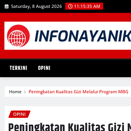
Skip
Saturday, 8 August 2026
11:15:36 AM
to
content
TERKINI
OPINI
Home
Peningkatan Kualitas Gizi Melalui Program MBG
OPINI
Peningkatan Kualitas Gizi