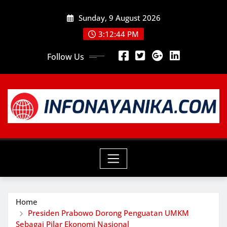
Skip
Sunday, 9 August 2026
to
content
3:12:46 PM
Follow Us
Home
Presiden Prabowo Dorong Penguatan UMKM
Sebagai Pilar Ekonomi Nasional