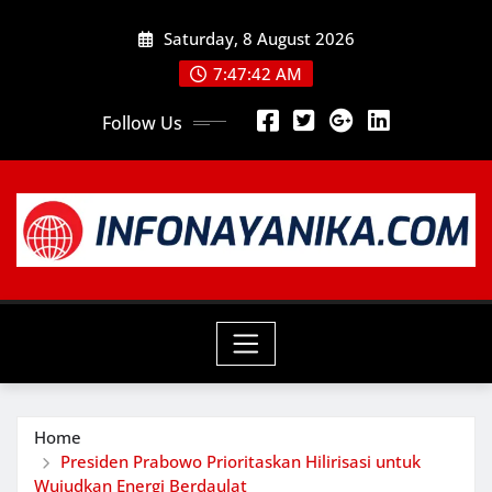
Skip
Saturday, 8 August 2026
to
content
7:47:44 AM
Follow Us
Home
Presiden Prabowo Prioritaskan Hilirisasi untuk
Wujudkan Energi Berdaulat