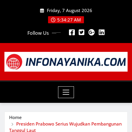
Skip
Friday, 7 August 2026
to
content
5:34:28 AM
Follow Us
Home
Presiden Prabowo Serius Wujudkan Pembangunan
Tanggul Laut