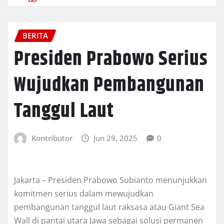
BERITA
Presiden Prabowo Serius
Wujudkan Pembangunan
Tanggul Laut
Kontributor
Jun 29, 2025
0
Jakarta – Presiden Prabowo Subianto menunjukkan
komitmen serius dalam mewujudkan
pembangunan tanggul laut raksasa atau Giant Sea
Wall di pantai utara Jawa sebagai solusi permanen