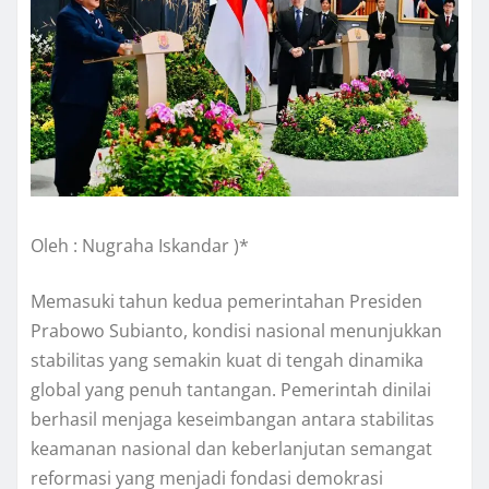
Oleh : Nugraha Iskandar )*
Memasuki tahun kedua pemerintahan Presiden
Prabowo Subianto, kondisi nasional menunjukkan
stabilitas yang semakin kuat di tengah dinamika
global yang penuh tantangan. Pemerintah dinilai
berhasil menjaga keseimbangan antara stabilitas
keamanan nasional dan keberlanjutan semangat
reformasi yang menjadi fondasi demokrasi