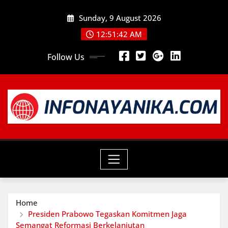
Skip
Sunday, 9 August 2026
to
content
12:51:44 AM
Follow Us
Home
Presiden Prabowo Tegaskan Komitmen Jaga
Semangat Reformasi Berkelanjutan