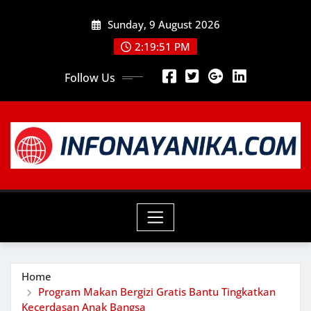
Skip
Sunday, 9 August 2026
to
content
2:19:53 PM
Follow Us
Home
Program Makan Bergizi Gratis Bantu Tingkatkan
Kecerdasan Anak Bangsa