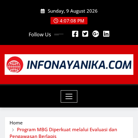
Skip
Sunday, 9 August 2026
to
content
4:07:09 PM
Follow Us
Home
Program MBG Diperkuat melalui Evaluasi dan
Pengawasan Berlapis