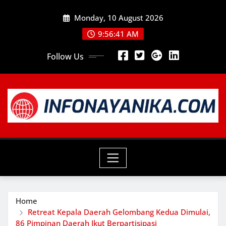
Skip
Monday, 10 August 2026
to
content
9:56:43 AM
Follow Us
Home
Retreat Kepala Daerah Gelombang Kedua Dimulai,
86 Pimpinan Daerah Ikut Berpartisipasi