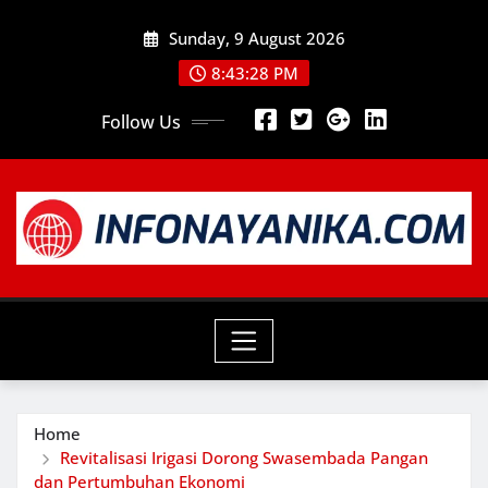
Skip
Sunday, 9 August 2026
to
content
8:43:29 PM
Follow Us
Home
Revitalisasi Irigasi Dorong Swasembada Pangan
dan Pertumbuhan Ekonomi