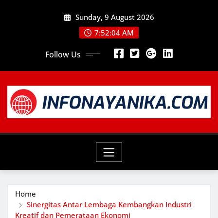
Skip
Sunday, 9 August 2026
to
content
7:52:06 AM
Follow Us
Home
Sinergitas Antar Lembaga Kembangkan Industri
Kreatif dan Pemerataan Ekonomi