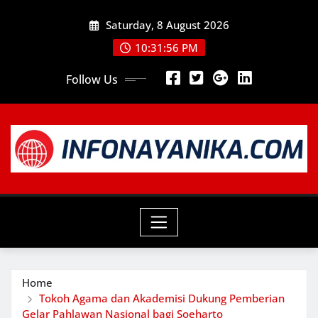
Skip
Saturday, 8 August 2026
to
content
10:31:58 PM
Follow Us
Home
Tokoh Agama dan Akademisi Dukung Pemberian
Gelar Pahlawan Nasional bagi Soeharto