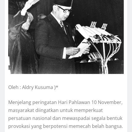
Oleh : Aldry Kusuma )*
Menjelang peringatan Hari Pahlawan 10 November,
masyarakat diingatkan untuk memperkuat
persatuan nasional dan mewaspadai segala bentuk
provokasi yang berpotensi memecah belah bangsa.