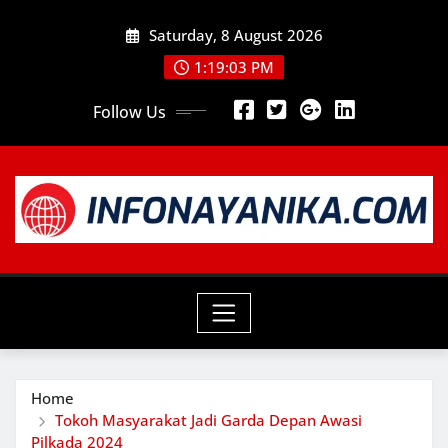
Skip
Saturday, 8 August 2026
to
content
1:19:05 PM
Follow Us
Home
Tokoh Masyarakat Jadi Garda Depan Awasi
Pilkada 2024