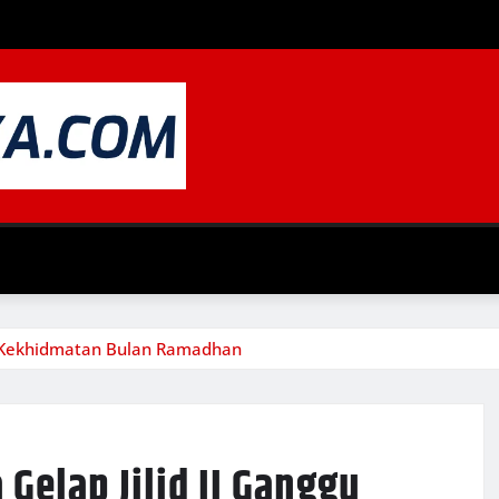
gu Kekhidmatan Bulan Ramadhan
Gelap Jilid II Ganggu